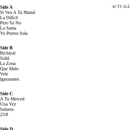
ACTUALI
Side A
Si Veo A Tu Mamá
La Difícil
Pero Ya No
La Santa
Yo Perreo Sola
Side B
Bichiyal
Soliá
La Zona
Que Malo
Vete
Ignorantes
Side C
A Tu Merced
Una Vez
Safaera
25/8
Side D