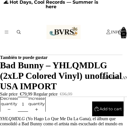
🌊 Hot Days, Cool Records — Summer is
here
Total
INFORM
item
in
cart:
0
También te puede gustar
Bad Bunny – YHLQMDLG
(2xLP Colored Vinyl) unofficial
ÚLTIMOS LA
USA IMPORT
Sale price
€79,99
Regular price
€96,99
Decrease
Increase
quantity
quantity
Add to cart
YHLQMDLG
(Yo Hago Lo Que Me Da La Gana), el álbum que
consolidó a Bad Bunny como el artista más escuchado del mundo en