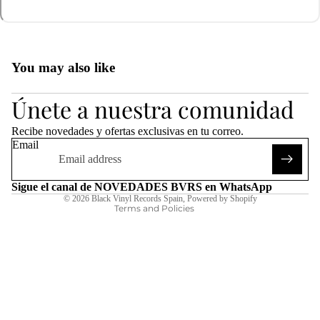
You may also like
Refund policy
Únete a nuestra comunidad
Privacy policy
Terms of service
Recibe novedades y ofertas exclusivas en tu correo.
Shipping policy
Email
Legal notice
Contact information
Sigue el canal de NOVEDADES BVRS en WhatsApp
© 2026
Black Vinyl Records Spain
,
Powered by Shopify
Terms and Policies