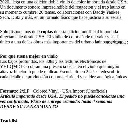
2020, llega en una edición doble vinilo de color importada desde USA.
Un documento sonoro imprescindible del reggaeton y el trap latino en
su momento cumbre: 20 temas, colaboraciones con Daddy Yankee,
Sech, Duki y más, en un formato físico que hace justicia a su escala.
Solo disponemos de
9 copias
de esta edición unofficial importada
directamente desde USA. El vinilo de color añade un valor visual
único a una de las obras más importantes del urbano latinoamericano.
MI VINILO
Por qué suena mejor en vinilo
Open
Los bajos profundos, los 808s y las texturas electrónicas de
image
YHLQMDLG cobran una presencia física en el vinilo que ningún
in
altavoz bluetooth puede replicar. Escucharlo en 2LP es redescubrir
full
cada detalle de producción con una claridad y calidez analógica únicas.
screen
Formato:
2xLP · Colored Vinyl · USA Import (Unofficial)
Artículo importado desde USA. El pedido no puede cancelarse una
vez confirmado. Plazo de entrega estimado: hasta 4 semanas
DESDE SU LANZAMIENTO
Tracklist