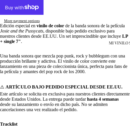
More payment options
Edición especial en
vinilo de color
de la banda sonora de la película
Josie and the Pussycats
, disponible bajo pedido exclusivo para
nuestros clientes desde EE.UU. Un set imprescindible que incluye
LP
+ single 7"
.
MI VINILO
Una banda sonora que mezcla pop punk, rock y bubblegum con una
Open
producción brillante y adictiva. El vinilo de color convierte este
image
lanzamiento en una pieza de coleccionista única, perfecta para fans de
in
la película y amantes del pop rock de los 2000.
full
screen
⚠️
ARTÍCULO BAJO PEDIDO ESPECIAL DESDE EE.UU.
Este artículo se solicita en exclusiva para nuestros clientes directamente
desde Estados Unidos. La entrega puede tardar
hasta 4 semanas
desde su lanzamiento o envío en dicho país. No se admiten
cancelaciones una vez realizado el pedido.
Tracklist