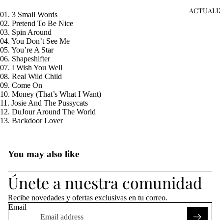
ACTUALI
01. 3 Small Words
02. Pretend To Be Nice
03. Spin Around
04. You Don’t See Me
05. You’re A Star
06. Shapeshifter
07. I Wish You Well
08. Real Wild Child
09. Come On
10. Money (That’s What I Want)
11. Josie And The Pussycats
12. DuJour Around The World
13. Backdoor Lover
You may also like
Refund policy
Únete a nuestra comunidad
Privacy policy
Terms of service
Recibe novedades y ofertas exclusivas en tu correo.
Shipping policy
Email
Legal notice