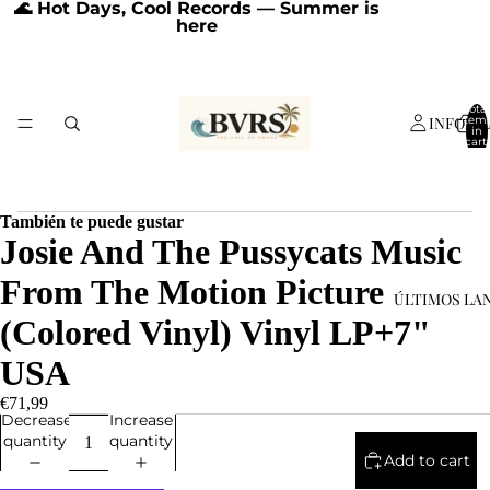
🌊 Hot Days, Cool Records — Summer is
here
Total
INFORM
item
in
cart:
0
También te puede gustar
Josie And The Pussycats Music
From The Motion Picture
ÚLTIMOS LA
(Colored Vinyl) Vinyl LP+7"
USA
€71,99
Decrease
Increase
quantity
quantity
Add to cart