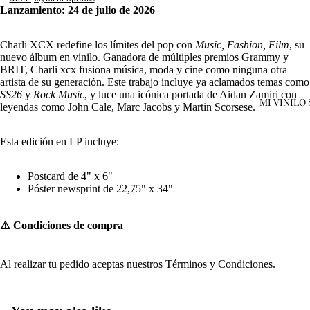
Lanzamiento: 24 de julio de 2026
Charli XCX redefine los límites del pop con
Music, Fashion, Film
, su
nuevo álbum en vinilo. Ganadora de múltiples premios Grammy y
BRIT, Charli xcx fusiona música, moda y cine como ninguna otra
artista de su generación. Este trabajo incluye ya aclamados temas como
SS26
y
Rock Music
, y luce una icónica portada de Aidan Zamiri con
MI VINILO
leyendas como John Cale, Marc Jacobs y Martin Scorsese.
Open
Esta edición en LP incluye:
image
in
Postcard de 4" x 6"
full
Póster newsprint de 22,75" x 34"
screen
⚠️ Condiciones de compra
Al realizar tu pedido aceptas nuestros
Términos y Condiciones
.