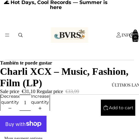
🌊 Hot Days, Cool Records — Summer is
here
Total
INFORM
item
in
cart:
0
También te puede gustar
Charli XCX – Music, Fashion,
Film (LP)
ÚLTIMOS LA
Sale price
€31,10
Regular price
€33,99
Decrease
Increase
quantity
quantity
Add to cart
More payment options