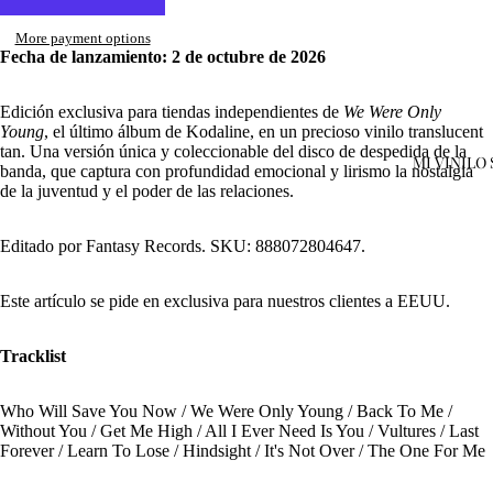
More payment options
Fecha de lanzamiento: 2 de octubre de 2026
Edición exclusiva para tiendas independientes de
We Were Only
Young
, el último álbum de Kodaline, en un precioso vinilo translucent
tan. Una versión única y coleccionable del disco de despedida de la
MI VINILO
banda, que captura con profundidad emocional y lirismo la nostalgia
de la juventud y el poder de las relaciones.
Open
image
Editado por Fantasy Records. SKU: 888072804647.
in
full
Este artículo se pide en exclusiva para nuestros clientes a EEUU.
screen
Tracklist
Who Will Save You Now / We Were Only Young / Back To Me /
Without You / Get Me High / All I Ever Need Is You / Vultures / Last
Forever / Learn To Lose / Hindsight / It's Not Over / The One For Me