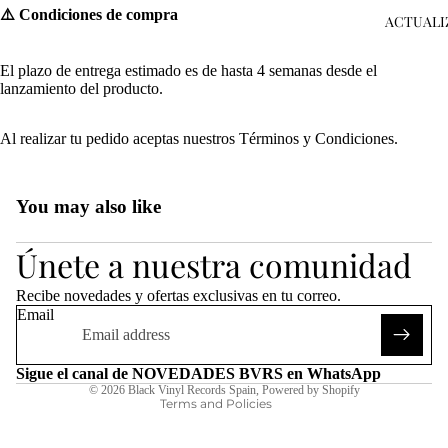
⚠️ Condiciones de compra
ACTUALI
El plazo de entrega estimado es de hasta 4 semanas desde el
lanzamiento del producto.
Al realizar tu pedido aceptas nuestros
Términos y Condiciones
.
You may also like
Refund policy
Únete a nuestra comunidad
Privacy policy
Terms of service
Recibe novedades y ofertas exclusivas en tu correo.
Shipping policy
Email
Legal notice
Contact information
Sigue el canal de NOVEDADES BVRS en WhatsApp
© 2026
Black Vinyl Records Spain
,
Powered by Shopify
Terms and Policies