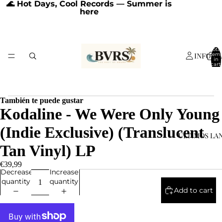
🌊 Hot Days, Cool Records — Summer is
here
Total
INFORM
item
in
cart:
0
También te puede gustar
Kodaline - We Were Only Young
(Indie Exclusive) (Translucent
ÚLTIMOS LA
Tan Vinyl) LP
€39,99
Decrease
Increase
quantity
quantity
Add to cart