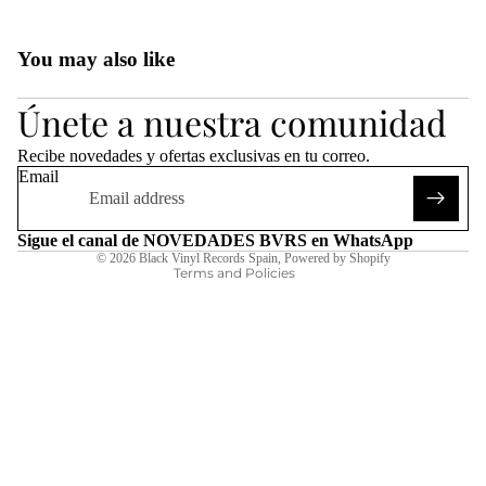
You may also like
Refund policy
Únete a nuestra comunidad
Privacy policy
Terms of service
Recibe novedades y ofertas exclusivas en tu correo.
Shipping policy
Email
Legal notice
Contact information
Sigue el canal de NOVEDADES BVRS en WhatsApp
© 2026
Black Vinyl Records Spain
,
Powered by Shopify
Terms and Policies