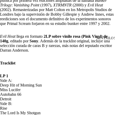
publica por primera vez ediciones ampliadas de la llamada
Bunker
Trilogy
:
Vanishing Point
(1997),
XTRMNTR
(2000) y
Evil Heat
(2002). Remasterizadas por Matt Colton en los Metropolis Studios de
Londres bajo la supervisión de Bobby Gillespie y Andrew Innes, estas
reediciones son el documento definitivo de los experimentos sonoros
que Primal Scream forjaron en su estudio bunker entre 1997 y 2002.
Evil Heat
llega en formato
2LP sobre vinilo rosa (Pink Vinyl) de
MI VINILO
140g
, editado por
Sony
. Además de la tracklist original, incluye una
selección curada de caras B y rarezas, más notas del reputado escritor
Darran Anderson.
Open
image
in
Tracklist
full
screen
LP 1
Side A:
Deep Hit of Morning Sun
Miss Lucifer
Autobahn 66
Detroit
Side B:
Rise
The Lord Is My Shotgun