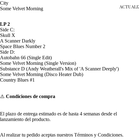
City
ACTUALI
Some Velvet Morning
LP 2
Side C:
Skull X
A Scanner Darkly
Space Blues Number 2
Side D:
Autobahn 66 (Single Edit)
Some Velvet Morning (Single Version)
Substance D (Andy Weatherall's Mix of 'A Scanner Deeply')
Some Velvet Morning (Disco Heater Dub)
Country Blues #1
⚠️
Condiciones de compra
El plazo de entrega estimado es de hasta 4 semanas desde el
lanzamiento del producto.
Al realizar tu pedido aceptas nuestros
Términos y Condiciones
.