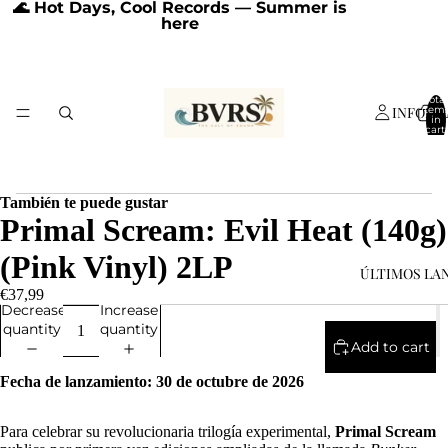
🌊 Hot Days, Cool Records — Summer is
here
Total
INFORM
item
in
cart:
0
También te puede gustar
Primal Scream: Evil Heat (140g)
(Pink Vinyl) 2LP
ÚLTIMOS LA
€37,99
Decrease
Increase
quantity
quantity
Add to cart
Fecha de lanzamiento: 30 de octubre de 2026
Para celebrar su revolucionaria trilogía experimental,
Primal Scream