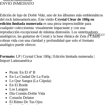
ENVIO INMEDIATO
Edición de lujo de
Doble Vida
, uno de los álbumes más emblemáticos
del rock latinoamericano. Este vinilo
Crystal Clear de 180g en
edición limitada numerada
es una pieza imprescindible para
cualquier coleccionista: visualmente impactante y con una
reproducción excepcional de mínima distrosión. Los sintetizadores
MI VINILO
analógicos, las guitarras de Cerati y la base rítmica de Zeta y Charly
cobran vida con una claridad y profundidad que solo el formato
analógico puede ofrecer.
Open
image
in
Formato:
LP | Crystal Clear 180g | Edición limitada numerada |
Import Latinoamérica
full
screen
Picnic En El 4º B
En La Ciudad De La Furia
Lo Que Sangra (La Cúpula)
En El Borde
Los Languis
Día Común-Doble Vida
Corazón Delator
El Ritmo De Tus Ojos