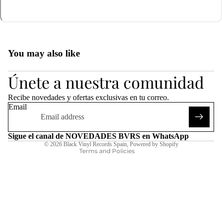
You may also like
Refund policy
Únete a nuestra comunidad
Privacy policy
Terms of service
Recibe novedades y ofertas exclusivas en tu correo.
Shipping policy
Email
Legal notice
Contact information
Sigue el canal de NOVEDADES BVRS en WhatsApp
© 2026
Black Vinyl Records Spain
,
Powered by Shopify
Terms and Policies