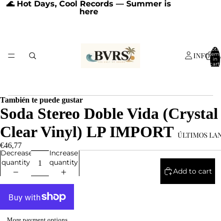
🌊 Hot Days, Cool Records — Summer is
here
Total
INFORM
item
in
cart:
0
También te puede gustar
Soda Stereo Doble Vida (Crystal
Clear Vinyl) LP IMPORT
ÚLTIMOS LA
€46,77
Decrease
Increase
quantity
quantity
Add to cart
More payment options